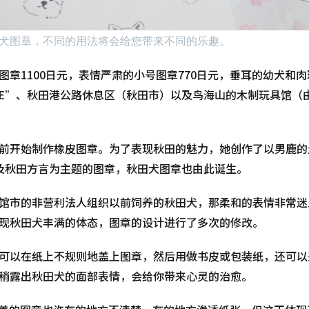
犬图章，不同的用法将会给您带来不同的乐趣。
章1100日元，表情严肃的小号图章770日元，垂耳的幼犬和肉球
SE”、秋田港公路休息区（秋田市）以及鸟海山的木制玩具馆（
前开始制作橡皮图章。为了表现秋田的魅力，她创作了以男鹿的
）以及秋田方言为主题的图章，秋田犬图章也由此诞生。
馆市的非营利法人组织以前饲养的秋田犬，那柔和的表情非常迷
现秋田犬丰满的体态，图章的设计进行了多次的修改。
可以在纸上不规则地盖上图章，然后用做书皮或包装纸，还可以
稍露出秋田犬的面部表情，会给你带来心灵的治愈。
盖的图章也许有的地方不清楚，有的地方渗透纸张，但这正体现