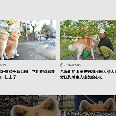
2-09
2026-02-05
和冴喜欢千秋公园 它们期待着能
八峰町的山田夫妇和秋田犬茶太郎
们一起上学
爱抚慰着主人疲惫的心灵