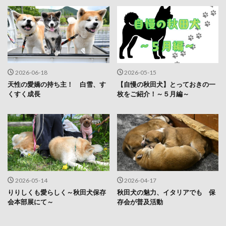
2026-06-18
2026-05-15
天性の愛嬌の持ち主！ 白雪、す
【自慢の秋田犬】とっておきの一
くすく成長
枚をご紹介！～５月編～
2026-05-14
2026-04-17
りりしくも愛らしく～秋田犬保存
秋田犬の魅力、イタリアでも 保
会本部展にて～
存会が普及活動