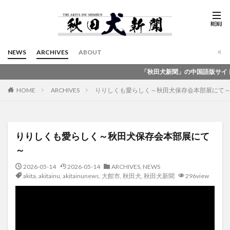
NEWS
ARCHIVES
ABOUT
「秋田犬新聞」の中国語版サイトを公開しました
HOME
ARCHIVES
りりしくも愛らしく～秋田犬保存会本部展にて
りりしくも愛らしく～秋田犬保存会本部展にて
～
2026-05-14
2026-05-14
ARCHIVES
,
NEWS
akita
,
akitainu
,
akitainunews
,
大館市
,
秋田犬
,
秋田犬新聞
296view