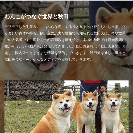
わんこがつなぐ世界と秋田
モフモフした毛並みに、つぶらな瞳、くるりと丸まった愛らしいしっぽ。た
くましい身体を持ち、飼い主に忠実な性格でも知られる秋田犬は、今や世界
中の人気者です。海外での飼育頭数は増え続け、本場の秋田では観光振興に
生かそうという動きも活発化してきました。秋田魁新報は「秋田犬新聞」と
題し、国内外のさまざまな情報を発信していきます。秋田犬を通して世界と
秋田をつなぐ―。そんなメディアを目指していきます。