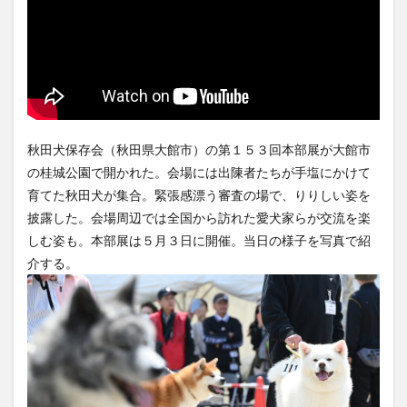
秋田犬保存会（秋田県大館市）の第１５３回本部展が大館市
の桂城公園で開かれた。会場には出陳者たちが手塩にかけて
育てた秋田犬が集合。緊張感漂う審査の場で、りりしい姿を
披露した。会場周辺では全国から訪れた愛犬家らが交流を楽
しむ姿も。本部展は５月３日に開催。当日の様子を写真で紹
介する。