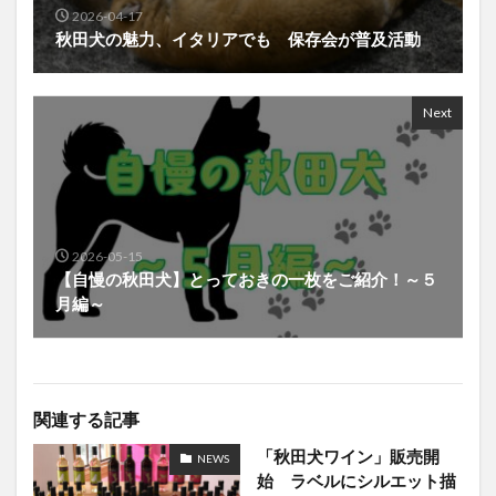
2026-04-17
秋田犬の魅力、イタリアでも 保存会が普及活動
Next
2026-05-15
【自慢の秋田犬】とっておきの一枚をご紹介！～５
月編～
関連する記事
「秋田犬ワイン」販売開
NEWS
始 ラベルにシルエット描