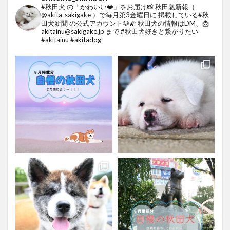
#秋田犬 の「かわいい❤️」をお届け📸
秋田魁新報（
@akita_sakigake ）で毎月第3金曜日に
掲載している#秋
田犬新聞 の公式アカウント🐶🌠
秋田犬の情報はDM、📩
akitainu@sakigake.jp まで
#秋田犬好きと繋がりたい
#akitainu #akitadog