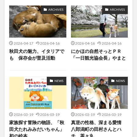
ARCHIVES
ARCHIVES
2026-04-17
2026-04-16
2026-04-16
2026-04-16
秋田犬の魅力、イタリアで
にかほの自然そっとＰＲ
も 保存会が普及活動
「一日観光協会長」やまと
NEWS
NEWS
2026-03-19
2026-03-19
2026-03-19
2026-03-19
家族探す冒険の物語、「秋
真逆の性格、深まる愛情
田犬たれみみだいちゃん」
八郎潟町の田村さんとハ
初の絵本
チ、茶々丸