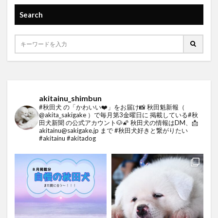
Search
akitainu_shimbun
#秋田犬 の「かわいい❤️」をお届け📸
秋田魁新報（
@akita_sakigake ）で毎月第3金曜日に
掲載している#秋
田犬新聞 の公式アカウント🐶🌠
秋田犬の情報はDM、📩
akitainu@sakigake.jp まで
#秋田犬好きと繋がりたい
#akitainu #akitadog