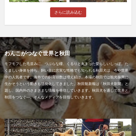
さらに読み込む
わんこがつなぐ世界と秋田
モフモフした毛並みに、つぶらな瞳、くるりと丸まった愛らしいしっぽ。た
くましい身体を持ち、飼い主に忠実な性格でも知られる秋田犬は、今や世界
中の人気者です。海外での飼育頭数は増え続け、本場の秋田では観光振興に
生かそうという動きも活発化してきました。秋田魁新報は「秋田犬新聞」と
題し、国内外のさまざまな情報を発信していきます。秋田犬を通して世界と
秋田をつなぐ―。そんなメディアを目指していきます。