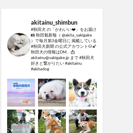
akitainu_shimbun
#秋田犬 の「かわいい❤️」をお届け
📸
秋田魁新報（ @akita_sakigake
）で毎月第3金曜日に
掲載している
#秋田犬新聞 の公式アカウント🐶🌠
秋田犬の情報はDM、📩
akitainu@sakigake.jp まで
#秋田犬
好きと繋がりたい #akitainu
#akitadog