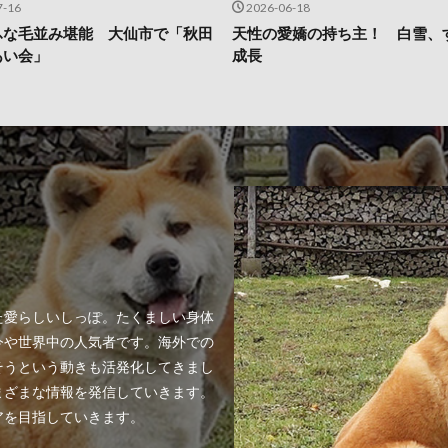
7-16
2026-06-18
ふな毛並み堪能 大仙市で「秋田
天性の愛嬌の持ち主！ 白雪、
あい会」
成長
た愛らしいしっぽ。たくましい身体
今や世界中の人気者です。海外での
そうという動きも活発化してきまし
まざまな情報を発信していきます。
アを目指していきます。