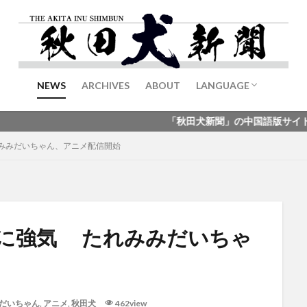
NEWS
ARCHIVES
ABOUT
LANGUAGE
English
中文
「秋田犬新聞」の中国語版サイトを公開しました
みみだいちゃん、アニメ配信開始
に強気 たれみみだいちゃ
だいちゃん
,
アニメ
,
秋田犬
462view