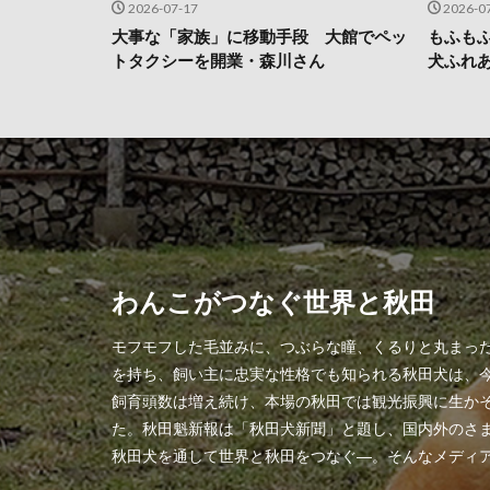
2026-07-17
2026-0
大事な「家族」に移動手段 大館でペッ
もふも
トタクシーを開業・森川さん
犬ふれ
わんこがつなぐ世界と秋田
モフモフした毛並みに、つぶらな瞳、くるりと丸まっ
を持ち、飼い主に忠実な性格でも知られる秋田犬は、
飼育頭数は増え続け、本場の秋田では観光振興に生か
た。秋田魁新報は「秋田犬新聞」と題し、国内外のさ
秋田犬を通して世界と秋田をつなぐ―。そんなメディ