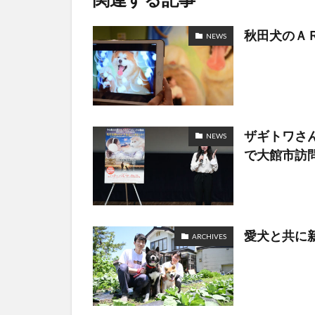
秋田犬のＡ
NEWS
ザギトワさ
NEWS
で大館市訪
愛犬と共に
ARCHIVES