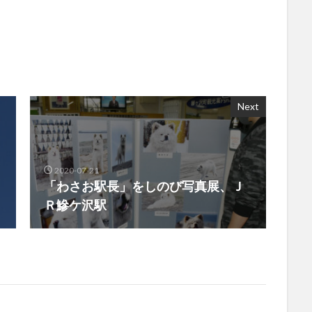
Next
2020-07-21
「わさお駅長」をしのび写真展、Ｊ
Ｒ鰺ケ沢駅