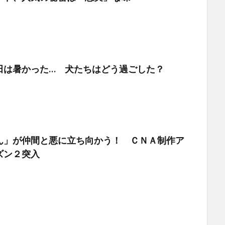
田は暑かった… 犬たちはどう過ごした？
ん」が仲間と悪に立ち向かう！ ＣＮＡ制作ア
ズン２突入