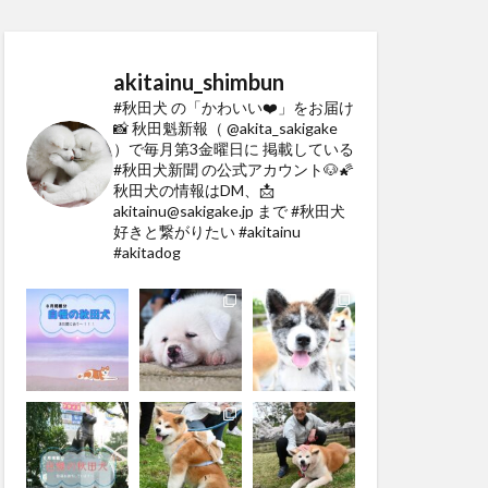
akitainu_shimbun
#秋田犬 の「かわいい❤️」をお届け
📸
秋田魁新報（ @akita_sakigake
）で毎月第3金曜日に
掲載している
#秋田犬新聞 の公式アカウント🐶🌠
秋田犬の情報はDM、📩
akitainu@sakigake.jp まで
#秋田犬
好きと繋がりたい #akitainu
#akitadog