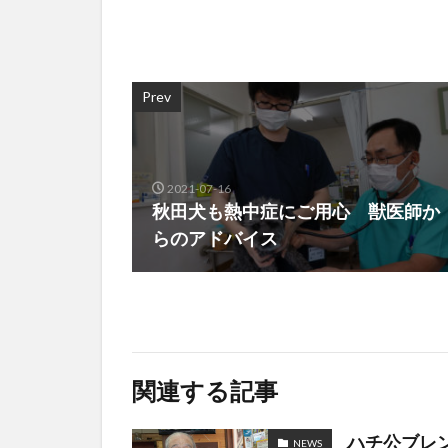
Prev
2021-07-16
秋田犬も熱中症にご用心 獣医師か
らのアドバイス
関連する記事
ハチ公ブレ
NEWS