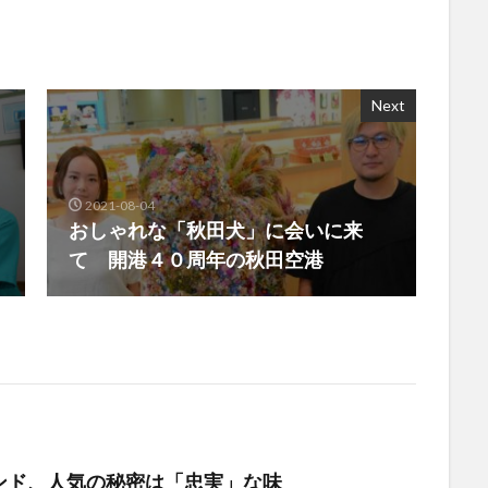
Next
2021-08-04
おしゃれな「秋田犬」に会いに来
て 開港４０周年の秋田空港
ンド、人気の秘密は「忠実」な味