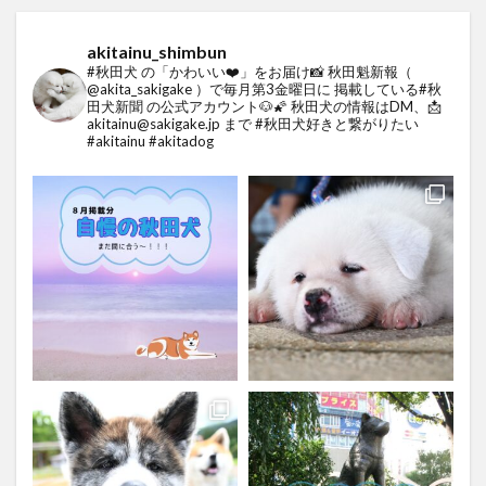
akitainu_shimbun
#秋田犬 の「かわいい❤️」をお届け📸
秋田魁新報（
@akita_sakigake ）で毎月第3金曜日に
掲載している#秋
田犬新聞 の公式アカウント🐶🌠
秋田犬の情報はDM、📩
akitainu@sakigake.jp まで
#秋田犬好きと繋がりたい
#akitainu #akitadog