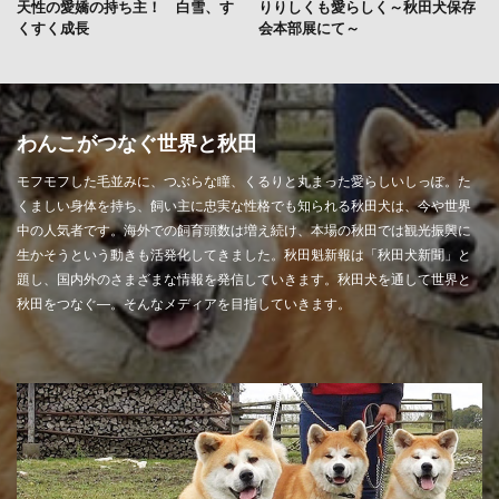
天性の愛嬌の持ち主！ 白雪、す
りりしくも愛らしく～秋田犬保存
くすく成長
会本部展にて～
わんこがつなぐ世界と秋田
モフモフした毛並みに、つぶらな瞳、くるりと丸まった愛らしいしっぽ。た
くましい身体を持ち、飼い主に忠実な性格でも知られる秋田犬は、今や世界
中の人気者です。海外での飼育頭数は増え続け、本場の秋田では観光振興に
生かそうという動きも活発化してきました。秋田魁新報は「秋田犬新聞」と
題し、国内外のさまざまな情報を発信していきます。秋田犬を通して世界と
秋田をつなぐ―。そんなメディアを目指していきます。