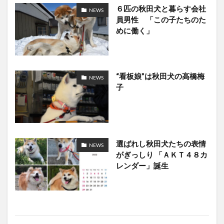
６匹の秋田犬と暮らす会社
NEWS
員男性 「この子たちのた
めに働く」
“看板娘”は秋田犬の高橋梅
NEWS
子
選ばれし秋田犬たちの表情
NEWS
がぎっしり 「ＡＫＴ４８カ
レンダー」誕生