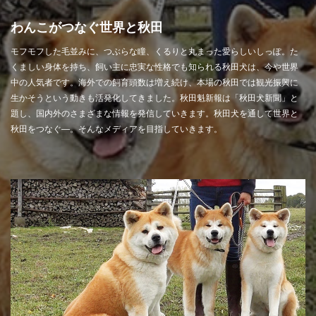
わんこがつなぐ世界と秋田
モフモフした毛並みに、つぶらな瞳、くるりと丸まった愛らしいしっぽ。た
くましい身体を持ち、飼い主に忠実な性格でも知られる秋田犬は、今や世界
中の人気者です。海外での飼育頭数は増え続け、本場の秋田では観光振興に
生かそうという動きも活発化してきました。秋田魁新報は「秋田犬新聞」と
題し、国内外のさまざまな情報を発信していきます。秋田犬を通して世界と
秋田をつなぐ―。そんなメディアを目指していきます。