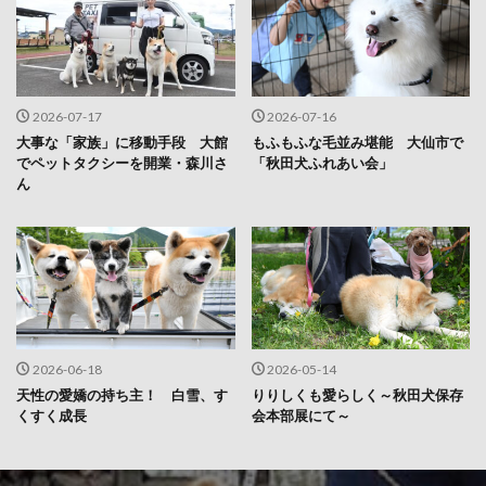
2026-07-17
2026-07-16
大事な「家族」に移動手段 大館
もふもふな毛並み堪能 大仙市で
でペットタクシーを開業・森川さ
「秋田犬ふれあい会」
ん
2026-06-18
2026-05-14
天性の愛嬌の持ち主！ 白雪、す
りりしくも愛らしく～秋田犬保存
くすく成長
会本部展にて～