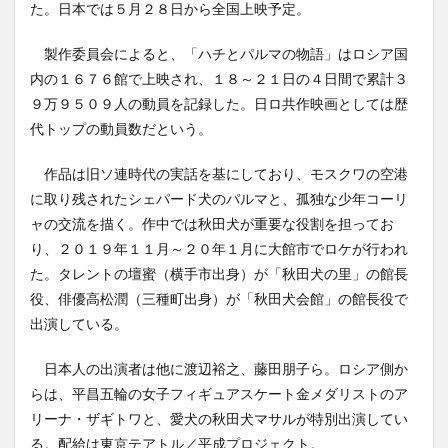
た。日本では５月２８日から全国上映予定。
製作委員会によると、「ハチとパルマの物語」はロシア国
内の１６７６館で上映され、１８～２１日の４日間で累計３
９万９５０９人の動員を記録した。日ロ共作映画としては歴
代トップの動員数だという。
作品は旧ソ連時代の実話を基にしており、モスクワの空港
に取り残されたシェパード犬のパルマと、孤独な少年コーリ
ャの交流を描く。作中では秋田犬が重要な役割を担ってお
り、２０１９年１１月～２０年１月に大館市でロケが行われ
た。タレントの壇蜜（横手市出身）が「秋田犬の里」の館長
役、俳優高松潤（三種町出身）が「秋田犬会館」の館長役で
出演している。
日本人の出演者は他に渡辺裕之、藤田朋子ら。ロシア側か
らは、平昌五輪の女子フィギュアスケート金メダリストのア
リーナ・ザギトワと、愛犬の秋田犬マサルが特別出演してい
る。配給は東京テアトル／平成プロジェクト。