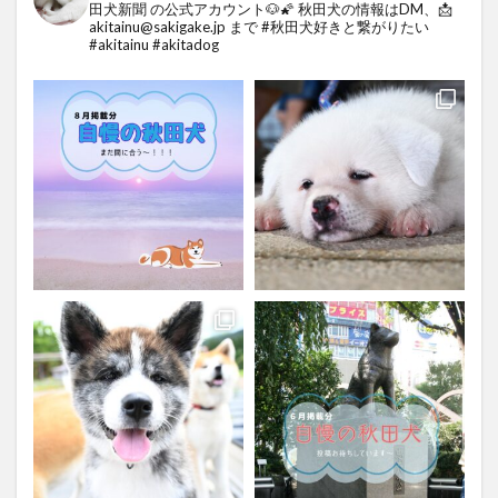
田犬新聞 の公式アカウント🐶🌠
秋田犬の情報はDM、📩
akitainu@sakigake.jp まで
#秋田犬好きと繋がりたい
#akitainu #akitadog