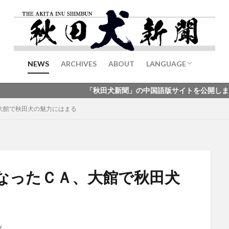
NEWS
ARCHIVES
ABOUT
LANGUAGE
English
中文
「秋田犬新聞」の中国語版サイトを公開しました
大館で秋田犬の魅力にはまる
なったＣＡ、大館で秋田犬
w