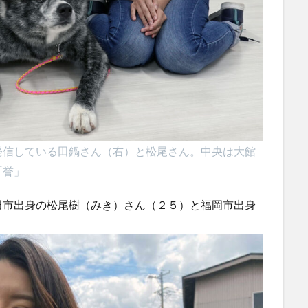
発信している田鍋さん（右）と松尾さん。中央は大館
「誉」
市出身の松尾樹（みき）さん（２５）と福岡市出身