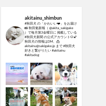
akitainu_shimbun
#秋田犬 の「かわいい❤️」をお届け
📸
秋田魁新報（ @akita_sakigake
）で毎月第3金曜日に
掲載している
#秋田犬新聞 の公式アカウント🐶🌠
秋田犬の情報はDM、📩
akitainu@sakigake.jp まで
#秋田犬
好きと繋がりたい #akitainu
#akitadog