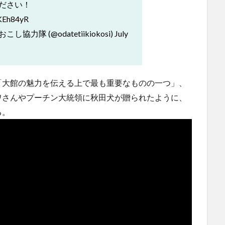
ださい！
AKEh84yR
協力隊 (@odatetiikiokosi)
July
大館の魅力を伝える上で最も重要なものの一つ」、
ワさんやプーチン大統領に秋田犬が贈られたように、
る。