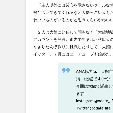
「主人以外には関心を示さないクールな犬
飛びついてきてくれるなど人懐っこい犬も
わいいものがいるのかと思うくらいかわい
２人は大館に赴任して間もなく「大館地域
アカウントを開設。市内で生まれた秋田犬
やきりたんぽ作りに挑戦したりして、大館
イッター、７月にはユーチューブも始めた
ANA協力隊、大館
鍋・松尾)です(^^)/
今回は大館で誕生した
ます！
Instagram
@odate_li
Twitter
@odate_life