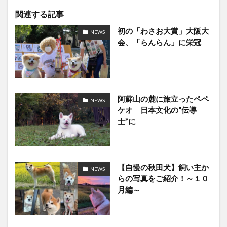
関連する記事
初の「わさお大賞」大阪大
NEWS
会、「らんらん」に栄冠
阿蘇山の麓に旅立ったペペ
NEWS
ケオ 日本文化の“伝導
士”に
【自慢の秋田犬】飼い主か
NEWS
らの写真をご紹介！～１０
月編～