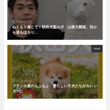
2020-11-22
ぬくもり感じて！秋田犬型ロボ 山形大開発、目か
ら涙もほろり…
Next
2020-12-17
フランス産のもふもふ 愛らしい子犬たちがカレン
ダーに