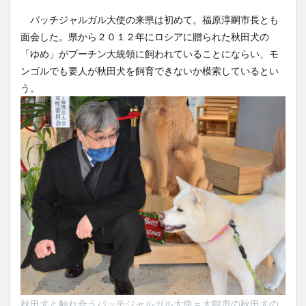
バッチジャルガル大使の来県は初めて。福原淳嗣市長とも
面会した。県から２０１２年にロシアに贈られた秋田犬の
「ゆめ」がプーチン大統領に飼われていることにならい、モ
ンゴルでも要人が秋田犬を飼育できないか模索しているとい
う。
秋田犬と触れ合うバッチジャルガル大使＝大館市の秋田犬の