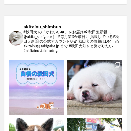
akitainu_shimbun
#秋田犬 の「かわいい❤️」をお届け📸
秋田魁新報（
@akita_sakigake ）で毎月第3金曜日に
掲載している#秋
田犬新聞 の公式アカウント🐶🌠
秋田犬の情報はDM、📩
akitainu@sakigake.jp まで
#秋田犬好きと繋がりたい
#akitainu #akitadog