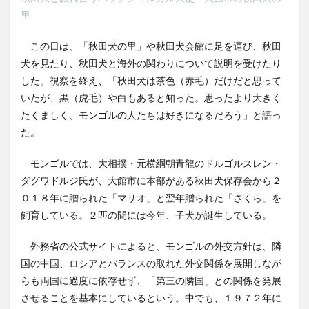
里
この日は、「秋田犬の里」や秋田犬会館に足を運び、秋田
犬を見たり、秋田犬と海外の関わりについて説明を受けたり
した。視察を終え、「秋田犬は茶色（赤毛）だけだと思って
いたが、黒（虎毛）や白もあると知った。思ったより大きく
たくましく、モンゴルの人たちは好きになるだろう」と語っ
た。
モンゴルでは、大相撲・元横綱朝青龍のドルゴルスレン・
ダグワドルジ氏が、大館市に本部がある秋田犬保存会から２
０１８年に贈られた「マサオ」と翌年贈られた「さくら」を
飼育している。２匹の間には今年、子犬が誕生している。
外務省の公式サイトによると、モンゴルの外交方針は、隣
国の中国、ロシアとバランスの取れた外交関係を展開しなが
らも両国に過度に依存せず、「第三の隣国」との関係を発展
させることを基本にしているという。中でも、１９７２年に