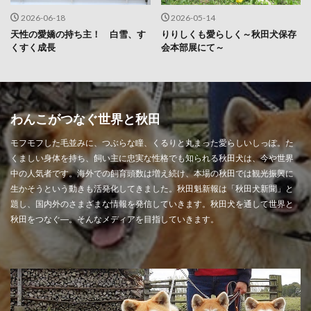
2026-06-18
2026-05-14
天性の愛嬌の持ち主！ 白雪、す
りりしくも愛らしく～秋田犬保存
くすく成長
会本部展にて～
わんこがつなぐ世界と秋田
モフモフした毛並みに、つぶらな瞳、くるりと丸まった愛らしいしっぽ。た
くましい身体を持ち、飼い主に忠実な性格でも知られる秋田犬は、今や世界
中の人気者です。海外での飼育頭数は増え続け、本場の秋田では観光振興に
生かそうという動きも活発化してきました。秋田魁新報は「秋田犬新聞」と
題し、国内外のさまざまな情報を発信していきます。秋田犬を通して世界と
秋田をつなぐ―。そんなメディアを目指していきます。