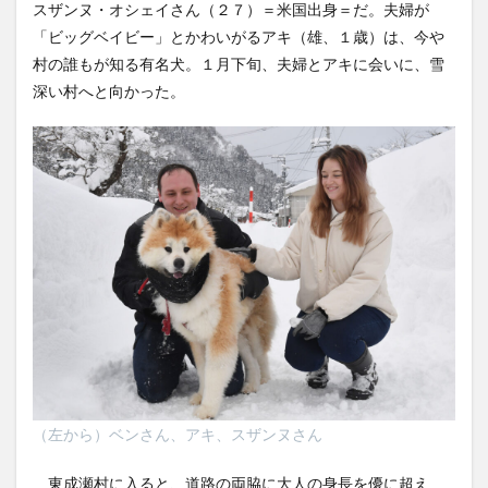
スザンヌ・オシェイさん（２７）＝米国出身＝だ。夫婦が
「ビッグベイビー」とかわいがるアキ（雄、１歳）は、今や
村の誰もが知る有名犬。１月下旬、夫婦とアキに会いに、雪
深い村へと向かった。
（左から）ベンさん、アキ、スザンヌさん
東成瀬村に入ると、道路の両脇に大人の身長を優に超え