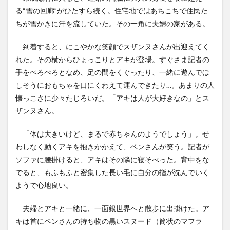
る“雪の回廊”がひたすら続く。住宅地ではあちこちで住民た
ちが雪かきに汗を流していた。その一角に夫婦の家がある。
到着すると、にこやかな笑顔でスザンヌさんが出迎えてく
れた。その横からひょっこりとアキが登場。すぐさま記者の
手をぺろぺろとなめ、足の間をくぐったり、一緒に遊んでほ
しそうにおもちゃを口にくわえて運んできたり…。あまりの人
懐っこさに少々たじろいだ。「アキは人が大好きなの」とス
ザンヌさん。
「体は大きいけど、まるで赤ちゃんのようでしょう」。せ
わしなく動くアキを抱きかかえて、ベンさんが笑う。記者が
ソファに腰掛けると、アキはその隣に寝そべった。背中をな
でると、もふもふと密集した長い毛に自分の指が沈んでいく
ようで心地良い。
夫婦とアキと一緒に、一面銀世界へと散歩に出掛けた。ア
キは首にベンさんの持ち物の黒いスヌード（筒状のマフラ