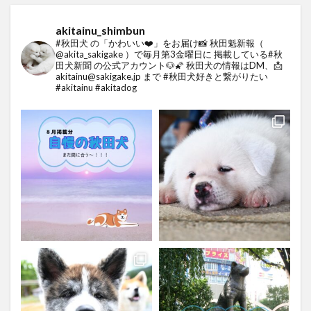
akitainu_shimbun
#秋田犬 の「かわいい❤️」をお届け📸
秋田魁新報（
@akita_sakigake ）で毎月第3金曜日に
掲載している#秋
田犬新聞 の公式アカウント🐶🌠
秋田犬の情報はDM、📩
akitainu@sakigake.jp まで
#秋田犬好きと繋がりたい
#akitainu #akitadog