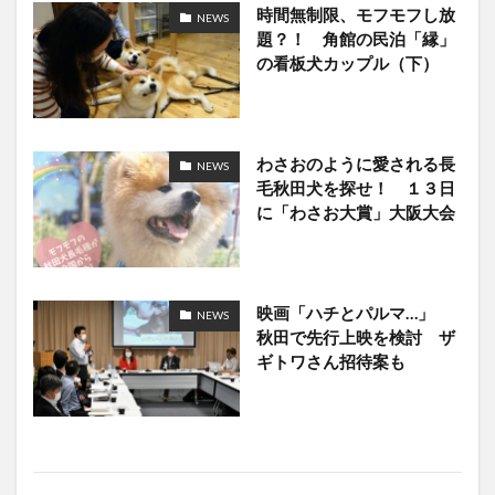
時間無制限、モフモフし放
NEWS
題？！ 角館の民泊「縁」
の看板犬カップル（下）
わさおのように愛される長
NEWS
毛秋田犬を探せ！ １３日
に「わさお大賞」大阪大会
映画「ハチとパルマ…」
NEWS
秋田で先行上映を検討 ザ
ギトワさん招待案も