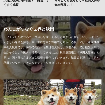
天性の愛嬌の持ち主！ 白雪、す
りりしくも愛らしく～秋田犬保存
くすく成長
会本部展にて～
わんこがつなぐ世界と秋田
モフモフした毛並みに、つぶらな瞳、くるりと丸まった愛らしいしっぽ。た
くましい身体を持ち、飼い主に忠実な性格でも知られる秋田犬は、今や世界
中の人気者です。海外での飼育頭数は増え続け、本場の秋田では観光振興に
生かそうという動きも活発化してきました。秋田魁新報は「秋田犬新聞」と
題し、国内外のさまざまな情報を発信していきます。秋田犬を通して世界と
秋田をつなぐ―。そんなメディアを目指していきます。