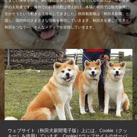
くましい身体を持ち、飼い主に忠実な性格でも知られる秋田犬は、今や世界
中の人気者です。海外での飼育頭数は増え続け、本場の秋田では観光振興に
生かそうという動きも活発化してきました。秋田魁新報は「秋田犬新聞」と
題し、国内外のさまざまな情報を発信していきます。秋田犬を通して世界と
秋田をつなぐ―。そんなメディアを目指していきます。
ウェブサイト（秋田犬新聞電子版）上には、Cookie（クッ
キー）を使用しています。Cookieはウェブサイトのサーバ