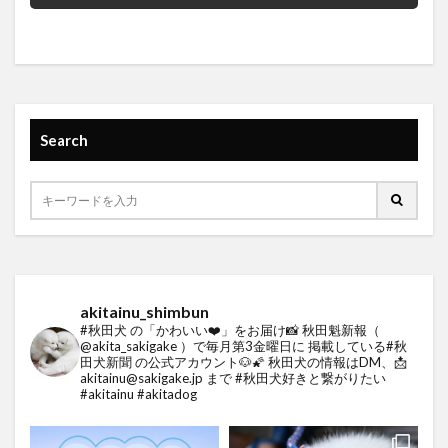
Search
akitainu_shimbun
#秋田犬 の「かわいい❤️」をお届け📸
秋田魁新報（
@akita_sakigake ）で毎月第3金曜日に
掲載している#秋
田犬新聞 の公式アカウント🐶🌠
秋田犬の情報はDM、📩
akitainu@sakigake.jp まで
#秋田犬好きと繋がりたい
#akitainu #akitadog