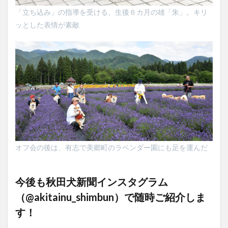
「立ち込み」の指導を受ける、生後６カ月の雄「朱」。キリ
ッとした表情が素敵
オフ会の後は、有志で美郷町のラベンダー園にも足を運んだ
今後も秋田犬新聞インスタグラム
（@
akitainu_shimbun
）で随時ご紹介しま
す！