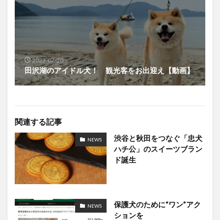
2023-07-20
田沢湖のアイドル犬！ 観光客をお出迎え【動画】
関連する記事
渋谷と秋田をつなぐ「忠犬
NEWS
ハチ公」のスイーツブラン
ド誕生
保護犬のために“ワン”アク
NEWS
ションを