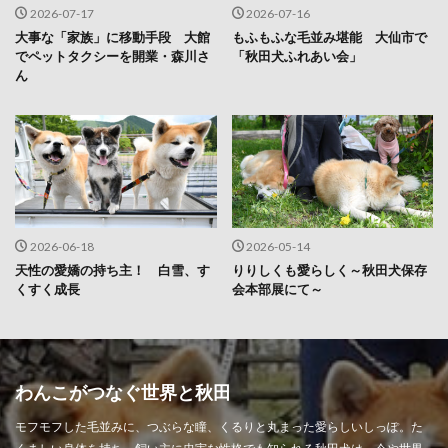
2026-07-17
2026-07-16
大事な「家族」に移動手段 大館
もふもふな毛並み堪能 大仙市で
でペットタクシーを開業・森川さ
「秋田犬ふれあい会」
ん
2026-06-18
2026-05-14
天性の愛嬌の持ち主！ 白雪、す
りりしくも愛らしく～秋田犬保存
くすく成長
会本部展にて～
わんこがつなぐ世界と秋田
モフモフした毛並みに、つぶらな瞳、くるりと丸まった愛らしいしっぽ。た